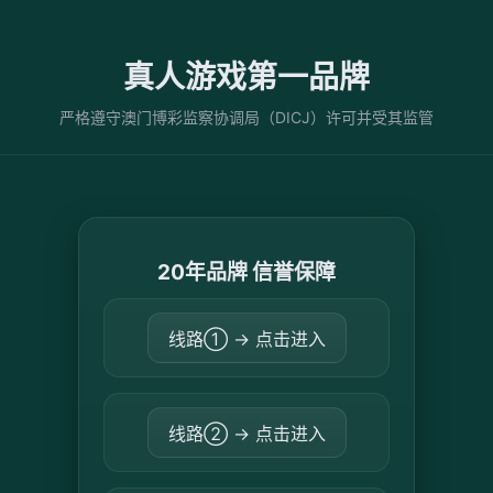
真人游戏第一品牌
严格遵守澳门博彩监察协调局（DICJ）许可并受其监管
20年品牌 信誉保障
线路① → 点击进入
线路② → 点击进入